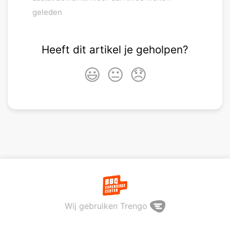
geleden
Heeft dit artikel je geholpen?
😃
😐
😞
Wij gebruiken Trengo