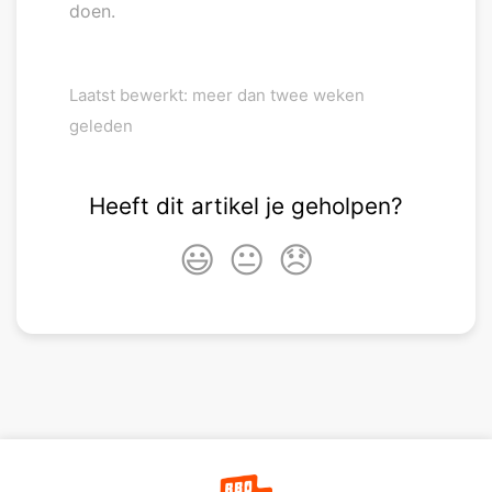
doen.
Laatst bewerkt: meer dan twee weken
geleden
Heeft dit artikel je geholpen?
😃
😐
😞