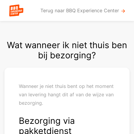
Terug naar BBQ Experience Center
arrow_forward
Wat wanneer ik niet thuis ben
bij bezorging?
Wanneer je niet thuis bent op het moment
van levering hangt dit af van de wijze van
bezorging.
Bezorging via
pakketdienst